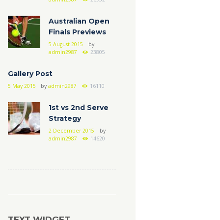
Australian Open
Finals Previews
5 August 2015
by
admin2987
23805
Gallery Post
5 May 2015
by
admin2987
16110
1st vs 2nd Serve
Strategy
2 December 2015
by
admin2987
14620
TEXT WIDGET