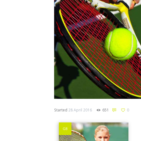
Started
28 April 2016
651
0
GB