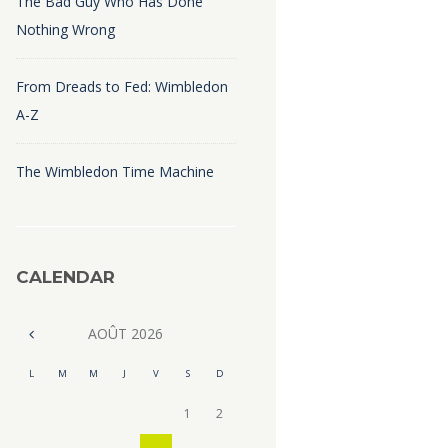
The Bad Guy Who Has Done
Nothing Wrong
From Dreads to Fed: Wimbledon
A-Z
The Wimbledon Time Machine
CALENDAR
AOÛT
2026
L
M
M
J
V
S
D
1
2