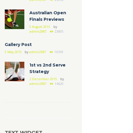
Australian Open
Finals Previews
5 August 2015
by
admin2987
23805
Gallery Post
5 May 2015
by
admin2987
16109
1st vs 2nd Serve
Strategy
2 December 2015
by
admin2987
14620
TEXT WIDGET