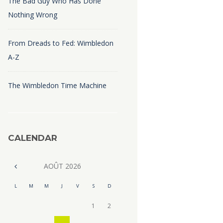
The Bad Guy Who Has Done
Nothing Wrong
From Dreads to Fed: Wimbledon
A-Z
The Wimbledon Time Machine
CALENDAR
AOÛT
2026
L
M
M
J
V
S
D
1
2