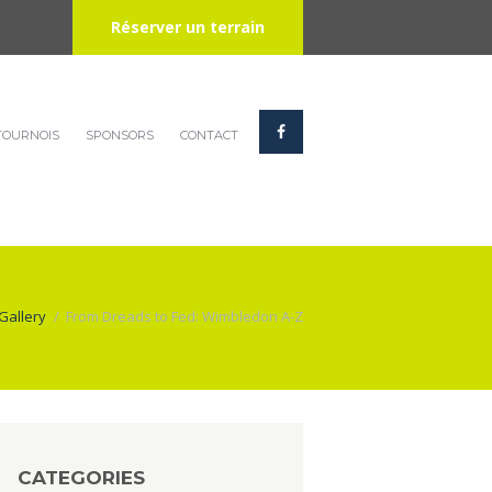
Réserver un terrain
TOURNOIS
SPONSORS
CONTACT
Gallery
From Dreads to Fed: Wimbledon A-Z
CATEGORIES