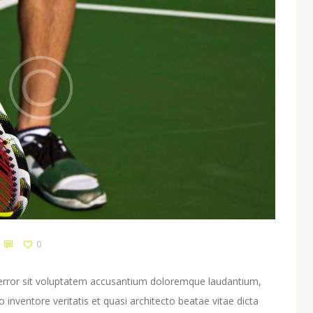
0
s error sit voluptatem accusantium doloremque laudantium,
inventore veritatis et quasi architecto beatae vitae dicta