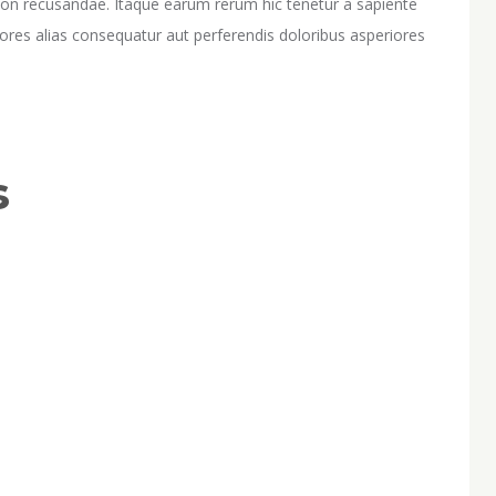
non recusandae. Itaque earum rerum hic tenetur a sapiente
iores alias consequatur aut perferendis doloribus asperiores
s