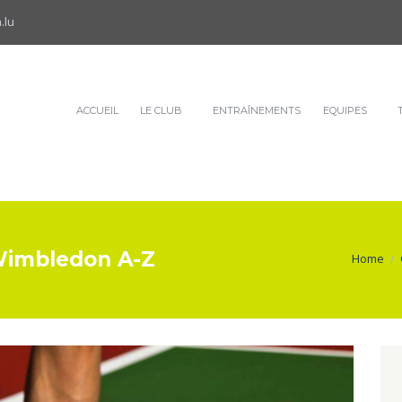
.lu
ACCUEIL
LE CLUB
ENTRAÎNEMENTS
EQUIPES
Wimbledon A-Z
Home