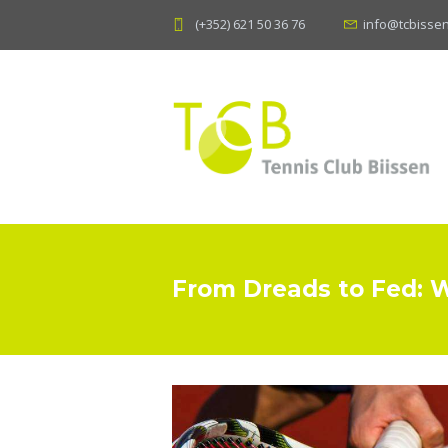
(+352) 621 50 36 76
info@tcbissen
From Dreads to Fed: 