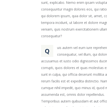
sunt, explicabo. Nemo enim ipsam voluptate
consequuntur magni dolores eos, qui rati
qui dolorem ipsum, quia dolor sit, amet, c
tempora incidunt, ut labore et dolore ma
veniam, quis nostrum exercitationem ullam 
consequatur?
uis autem vel eum iure reprehend
Q
consequatur, vel illum, qui dolo
accusamus et iusto odio dignissimos ducim
corrupti, quos dolores et quas molestias ex
sunt in culpa, qui officia deserunt molliti
rerum facilis est et expedita distinctio. N
cumque nihil impedit, quo minus id, quod
assumenda est, omnis dolor repellendus.
Temporibus autem quibusdam et aut officiis