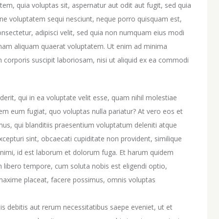
m, quia voluptas sit, aspernatur aut odit aut fugit, sed quia
one voluptatem sequi nesciunt, neque porro quisquam est,
onsectetur, adipisci velit, sed quia non numquam eius modi
gnam aliquam quaerat voluptatem. Ut enim ad minima
corporis suscipit laboriosam, nisi ut aliquid ex ea commodi
erit, qui in ea voluptate velit esse, quam nihil molestiae
rem eum fugiat, quo voluptas nulla pariatur? At vero eos et
us, qui blanditiis praesentium voluptatum deleniti atque
cepturi sint, obcaecati cupiditate non provident, similique
a animi, id est laborum et dolorum fuga. Et harum quidem
am libero tempore, cum soluta nobis est eligendi optio,
 maxime placeat, facere possimus, omnis voluptas
 debitis aut rerum necessitatibus saepe eveniet, ut et