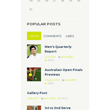
24
25
26
27
28
29
30
31
POPULAR POSTS
VIEWS
COMMENTS
LIKES
Men’s Quarterly
Report
5 July 2015
by
admin2987
26935
Australian Open Finals
Previews
5 August 2015
by
admin2987
23810
Gallery Post
5 May 2015
by
admin2987
16113
1st vs 2nd Serve