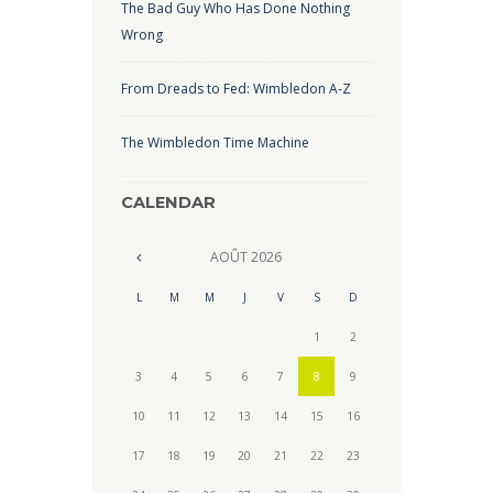
The Bad Guy Who Has Done Nothing
Wrong
From Dreads to Fed: Wimbledon A-Z
The Wimbledon Time Machine
CALENDAR
AOÛT
2026
L
M
M
J
V
S
D
1
2
3
4
5
6
7
8
9
10
11
12
13
14
15
16
17
18
19
20
21
22
23