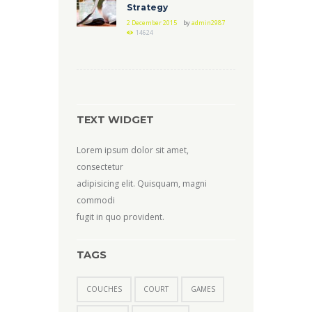
Strategy
2 December 2015
by
admin2987
14624
TEXT WIDGET
Lorem ipsum dolor sit amet,
consectetur
adipisicing elit. Quisquam, magni
commodi
fugit in quo provident.
TAGS
COUCHES
COURT
GAMES