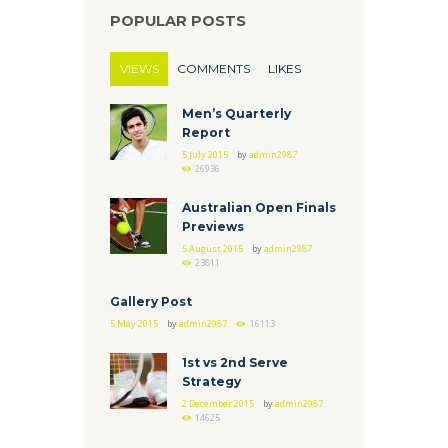
POPULAR POSTS
VIEWS
COMMENTS
LIKES
Men’s Quarterly
Report
5 July 2015
by
admin2987
26936
Australian Open Finals
Previews
5 August 2015
by
admin2987
23811
Gallery Post
5 May 2015
by
admin2987
16113
1st vs 2nd Serve
Strategy
2 December 2015
by
admin2987
14625