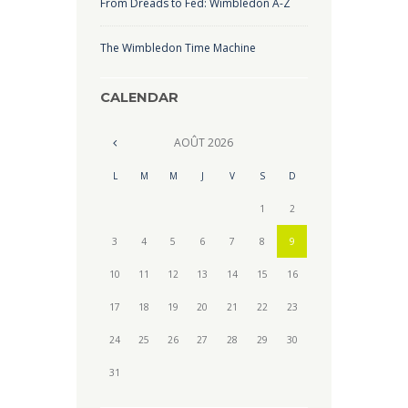
From Dreads to Fed: Wimbledon A-Z
The Wimbledon Time Machine
CALENDAR
AOÛT
2026
L
M
M
J
V
S
D
1
2
3
4
5
6
7
8
9
10
11
12
13
14
15
16
17
18
19
20
21
22
23
24
25
26
27
28
29
30
31