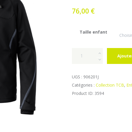
76,00
€
Taille enfant
quantité
Ajoute
de
VESTE
SOFTSHELL
UGS :
906201J
FONCTION
Catégories :
Collection TCB
,
En
ENFANTS
Product ID:
3594