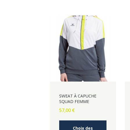
SWEAT À CAPUCHE
SQUAD FEMME
57,00
€
Ce
Choix des
produit