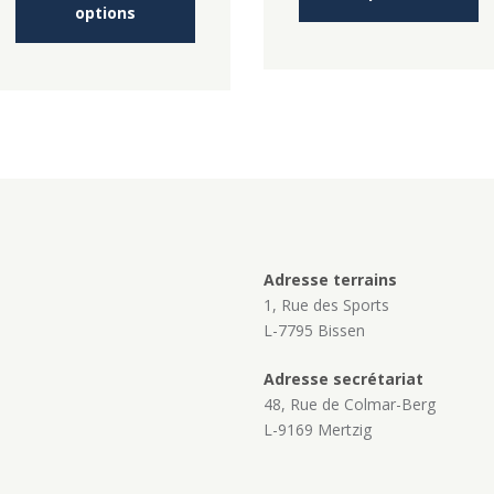
options
43,00 
a
pl
plusieurs
va
variations.
L
Les
op
options
p
peuvent
êt
être
ch
choisies
su
sur
la
la
p
page
d
du
pr
Adresse terrains
produit
1, Rue des Sports
L-7795 Bissen
Adresse secrétariat
48, Rue de Colmar-Berg
L-9169 Mertzig