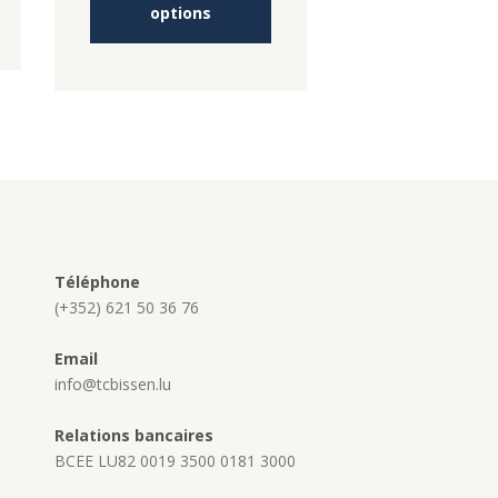
options
€
a
usieurs
plusieurs
riations.
variations.
es
Les
tions
options
euvent
peuvent
re
être
oisies
choisies
r
sur
la
age
page
u
du
oduit
Téléphone
produit
(+352) 621 50 36 76
Email
info@tcbissen.lu
Relations bancaires
BCEE LU82 0019 3500 0181 3000