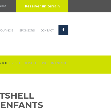
Réserver un terrain
Items
TOURNOIS
SPONSORS
CONTACT
n TCB
VESTE SOFTSHELL FONCTION ENFANTS
FTSHELL
 ENFANTS