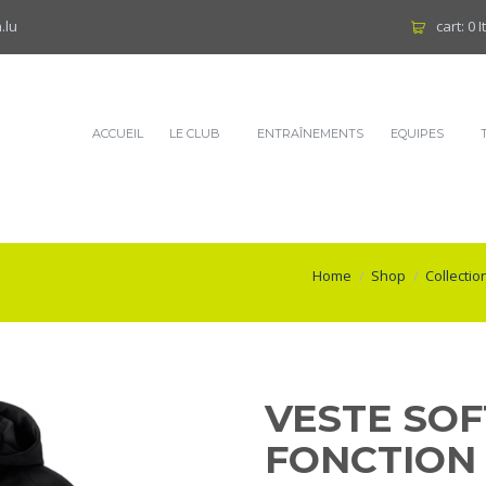
.lu
cart:
0 
ACCUEIL
LE CLUB
ENTRAÎNEMENTS
EQUIPES
Home
Shop
Collectio
VESTE SO
FONCTION