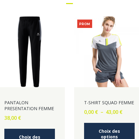
PROM
O !
PANTALON
T-SHIRT SQUAD FEMME
PRESENTATION FEMME
Plage
0,00
€
–
43,00
€
38,00
€
de
prix :
C
0,00 €
Choix des
Ce
pr
options
Choix des
à
produit
a