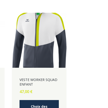
VESTE WORKER SQUAD
ENFANT
47,00
€
e
Ce
oduit
Choix des
produit