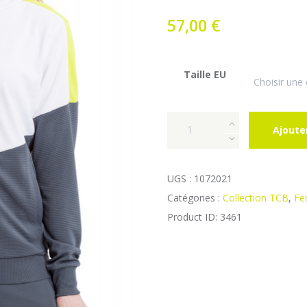
57,00
€
Taille EU
quantité
Ajoute
de
SWEAT
À
UGS :
1072021
CAPUCHE
Catégories :
Collection TCB
,
Fe
SQUAD
Product ID:
3461
FEMME