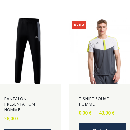
PROM
O !
PANTALON
T-SHIRT SQUAD
PRESENTATION
HOMME
HOMME
Plage
0,00
€
–
43,00
€
38,00
€
de
prix :
C