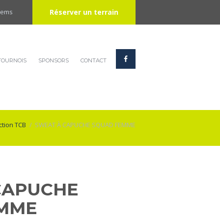
Réserver un terrain
Items
TOURNOIS
SPONSORS
CONTACT
ction TCB
SWEAT À CAPUCHE SQUAD FEMME
CAPUCHE
MME