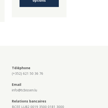
options
oduit
a
plusieurs
€
usieurs
variations.
riations.
Les
es
options
tions
peuvent
euvent
être
re
choisies
oisies
sur
r
la
page
age
du
u
produit
oduit
Téléphone
(+352) 621 50 36 76
Email
info@tcbissen.lu
Relations bancaires
BCEE LU82 0019 3500 0181 3000