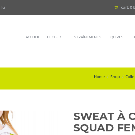
.lu
cart:
0 
ACCUEIL
LE CLUB
ENTRAÎNEMENTS
EQUIPES
Home
Shop
Colle
SWEAT À 
SQUAD FE