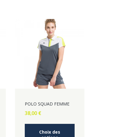
POLO SQUAD FEMME
38,00
€
Ce
Choix des
e
produit