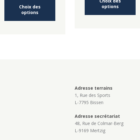
0,00 €
Choix des
Ce
pr
options
Choix des
à
produit
a
options
43,00 
a
pl
plusieurs
va
variations.
L
Les
op
options
p
peuvent
êt
être
ch
choisies
su
sur
la
la
p
page
d
du
pr
Adresse terrains
produit
1, Rue des Sports
L-7795 Bissen
Adresse secrétariat
48, Rue de Colmar-Berg
L-9169 Mertzig